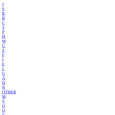
J
S
R
B
C
T
P
H
W
U
Z
F
I
E
L
G
A
D
N
OTHER
M
V
O
Q